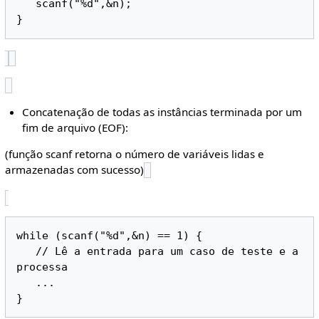
   scanf("%d",&n);

Concatenação de todas as instâncias terminada por um
fim de arquivo (EOF):
(função scanf retorna o número de variáveis lidas e
armazenadas com sucesso)
while (scanf("%d",&n) == 1) {

   // Lê a entrada para um caso de teste e a 
processa

   ...
