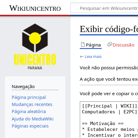
Wikiunicentro
Exibir código-f
Página
Discussão
←
Leia mais
Você não possui permissão
A ação que você tentou ex
Navegação
Você pode ver e copiar o c
Página principal
Mudanças recentes
Página aleatória
Ajuda do MediaWiki
Páginas especiais